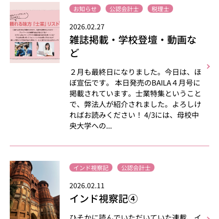
お知らせ
公認会計士
税理士
2026.02.27
雑誌掲載・学校登壇・動画な
ど
２月も最終日になりました。今日は、ほ
ぼ宣伝です。 本日発売のBAILA４月号に
掲載されています。士業特集ということ
で、弊法人が紹介されました。よろしけ
ればお読みください！ 4/3には、母校中
央大学への...
インド視察記
公認会計士
2026.02.11
インド視察記④
ひそかに読んでいただいていた連載、イ