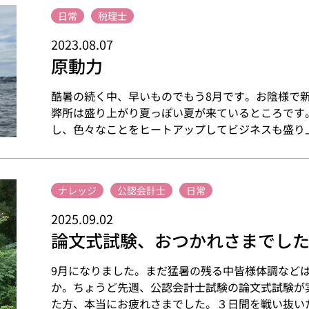
日常
税理士
2023.08.07
原動力
酷暑の続く中、早いものでもう8月です。お陰様で
弊所は盛り上がり夏っぽい夏が来ているところです
し、色々なことをヒートアップしてビジネスも盛り上げ
ナレッジ
公認会計士
日常
2025.09.02
論文式試験、おつかれさまでし
9月になりました。まだ猛暑の残る中皆様体調など
か。ちょうど先週、公認会計士試験の論文式試験が
た方、本当にお疲れさまでした。３日間を戦い抜いただ